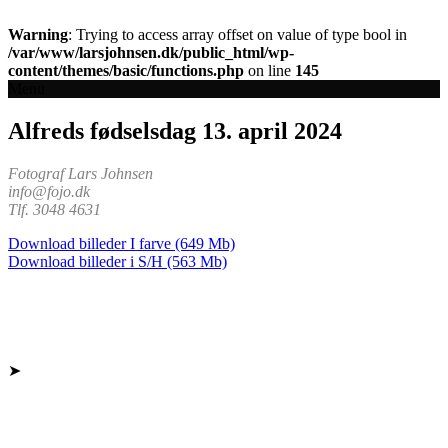
Warning
: Trying to access array offset on value of type bool in
/var/www/larsjohnsen.dk/public_html/wp-
content/themes/basic/functions.php
on line
145
Menu
Alfreds fødselsdag 13. april 2024
Fotograf Lars Johnsen
info@fojo.dk
Tlf. 3048 4631
Download billeder I farve (649 Mb)
Download billeder i S/H (563 Mb)
➤